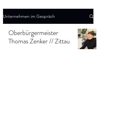
Unternehmen im Gespräch
Oberbürgermeister
Thomas Zenker // Zittau
new work oberlausitz
5. Nov. 2020