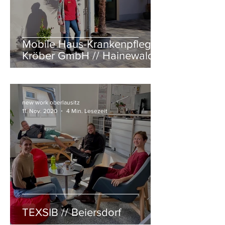
Mobile Haus-Krankenpflege
Kröber GmbH // Hainewalde
new work oberlausitz
11. Nov. 2020
4 Min. Lesezeit
TEXSIB // Beiersdorf