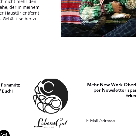
ch nicht mehr den
Nähe, der in meinem
ner Haustür entfernt
s Gebäck selber zu
Mehr New Work Oberla
n Pommritz
per Newsletter spa
f Euch!
Erke