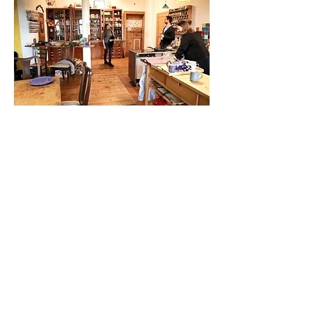
Schreibt uns, oder kommt uns in Pommritz
besuchen. Wir freuen uns auf Euch!
Mehr New Work Oberlausitz,
weniger Spam! Ihr bekommt per
Newsletter spannende
Organisationen und ihre
Erkenntnisse per Mail.