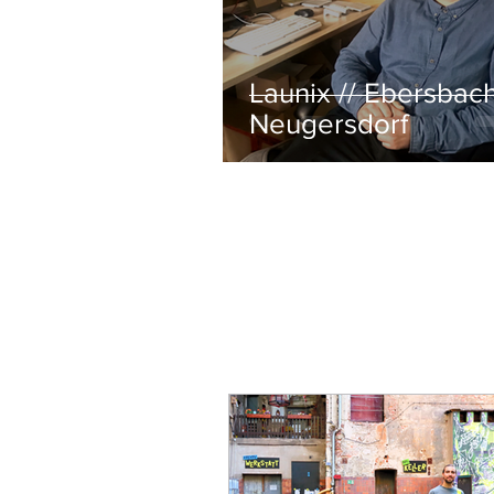
Launix // Ebersbac
Neugersdorf