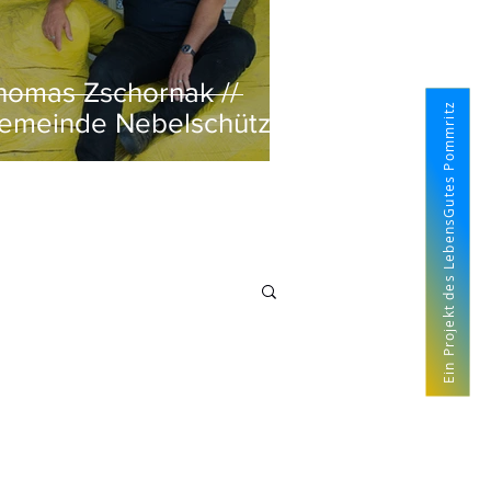
homas Zschornak //
Ein Projekt des LebensGutes Pommritz
emeinde Nebelschütz