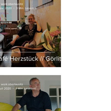
 work oberlausitz
Nov. 2020
3 Min. Lesezeit
afé Herzstück // Görlitz
 work oberlausitz
Juli 2020
3 Min. Lesezeit