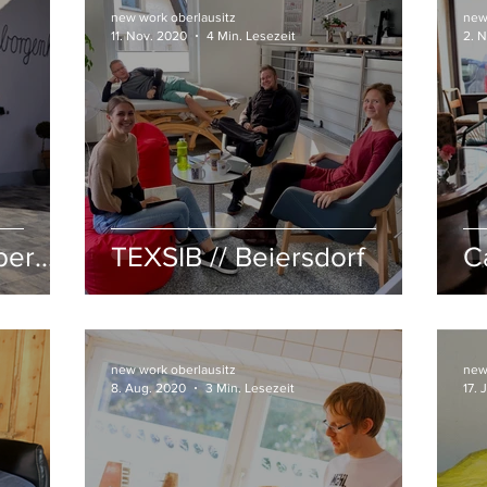
new work oberlausitz
new
11. Nov. 2020
4 Min. Lesezeit
2. 
ber
TEXSIB // Beiersdorf
C
de
new work oberlausitz
new
8. Aug. 2020
3 Min. Lesezeit
17. 