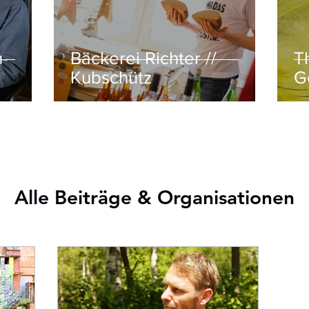
h-
Bäckerei Richter //
T
Kubschütz
G
Alle Beiträge & Organisationen