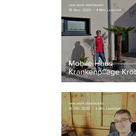
new work oberlausitz
19. Nov. 2020
4 Min. Lesezeit
Mobile Haus-
Krankenpflege Krö
GmbH // Hainewal
new work oberlausitz
15. Okt. 2020
3 Min. Lesezeit