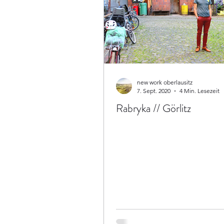
new work oberlausitz
7. Sept. 2020
4 Min. Lesezeit
Rabryka // Görlitz