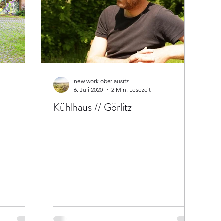
new work oberlausitz
6. Juli 2020
2 Min. Lesezeit
Kühlhaus // Görlitz