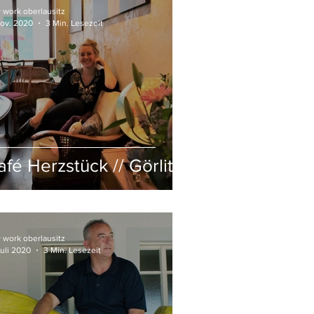
 work oberlausitz
Nov. 2020
3 Min. Lesezeit
afé Herzstück // Görlitz
 work oberlausitz
Juli 2020
3 Min. Lesezeit