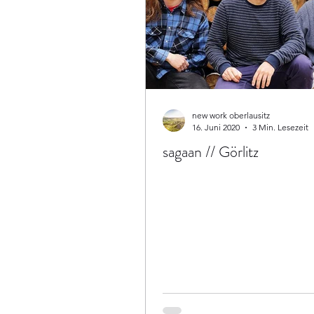
new work oberlausitz
16. Juni 2020
3 Min. Lesezeit
sagaan // Görlitz