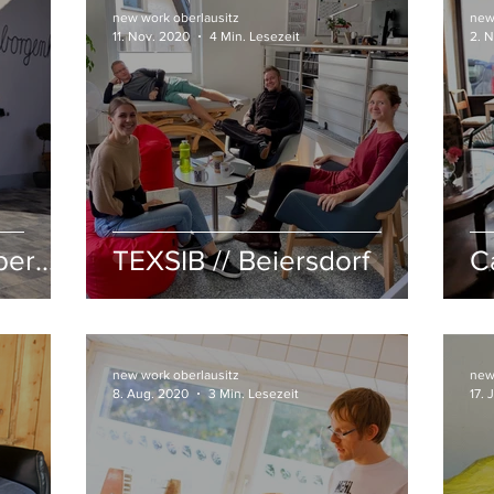
new work oberlausitz
new
11. Nov. 2020
4 Min. Lesezeit
2. 
ber
TEXSIB // Beiersdorf
C
de
new work oberlausitz
new
8. Aug. 2020
3 Min. Lesezeit
17. 