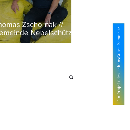
homas Zschornak //
Ein Projekt des LebensGutes Pommritz
emeinde Nebelschütz