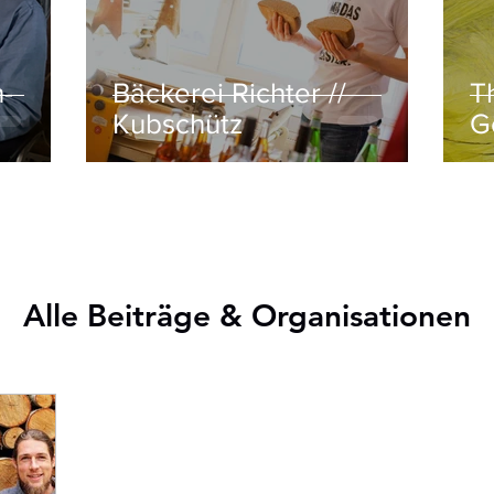
h-
Bäckerei Richter //
T
Kubschütz
G
Alle Beiträge & Organisationen