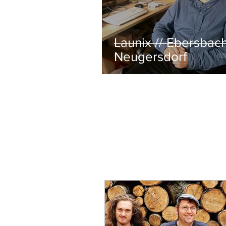
Launix // Ebersbac
Neugersdorf