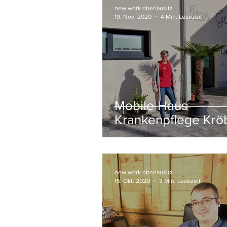
new work oberlausitz
19. Nov. 2020
4 Min. Lesezeit
Mobile Haus-
Krankenpflege Krö
GmbH // Hainewal
new work oberlausitz
15. Okt. 2020
3 Min. Lesezeit