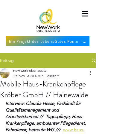
Ein Projekt des LebensGutes Pommritz
Beitrag
new work oberlausitz
19. Nov. 2020
4 Min. Lesezeit
Mobile Haus-Krankenpflege
Kröber GmbH // Hainewalde
Interview: Claudia Hesse, Fachkraft für 
Qualitätsmanagement und 
Arbeitssicherheit //  Tagespflege, Haus-
Krankenpflege, ambulanter Pflegedienst, 
Fahrdienst, betreute WG /// 
www.haus-