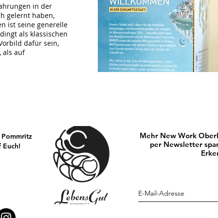
fahrungen in der
h gelernt haben,
n ist seine generelle
edingt als klassischen
orbild dafür sein,
 als auf
Mehr New Work Oberla
n Pommritz
per Newsletter spa
f Euch!
Erke