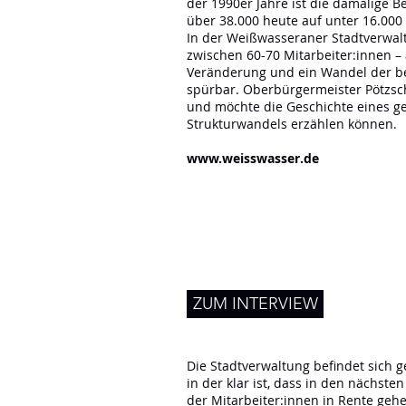
der 1990er Jahre ist die damalige B
über 38.000 heute auf unter 16.00
In der Weißwasseraner Stadtverwal
zwischen 60-70 Mitarbeiter:innen – 
Veränderung und ein Wandel der b
spürbar. Oberbürgermeister Pötzsch
und möchte die Geschichte eines g
Strukturwandels erzählen können.
www.weisswasser.de
ZUM INTERVIEW
Die Stadtverwaltung befindet sich g
in der klar ist, dass in den nächste
der Mitarbeiter:innen in Rente gehe