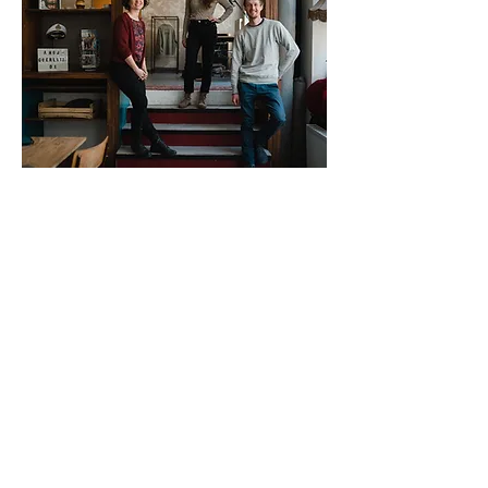
Schreibt uns, oder kommt uns in Pommritz
besuchen. Wir freuen uns auf Euch!
Mehr New Work Oberlausitz,
weniger Spam! Ihr bekommt per
Newsletter spannende
Organisationen und ihre